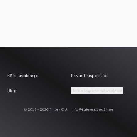
Kõik ilusalongid
Privaatsuspoliitika
Blogi
Halda küpsise nõusolekut
© 2018 - 2026 Pintek OÜ.
info@iluteenused24.ee