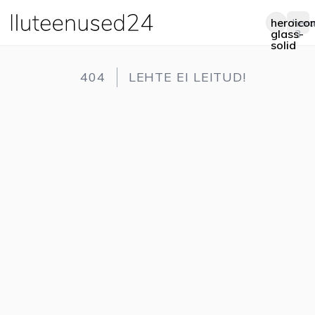
heroico
hero
Op
glass-
3
solid
404
LEHTE EI LEITUD!