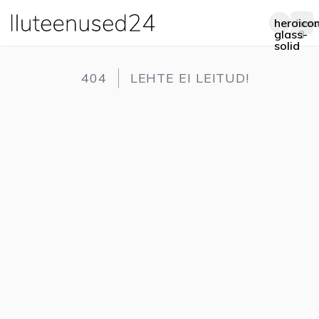
heroico
hero
Op
glass-
3
solid
404
LEHTE EI LEITUD!