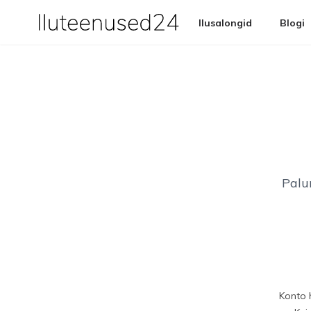
Ilusalongid
Blogi
Palun
Konto 