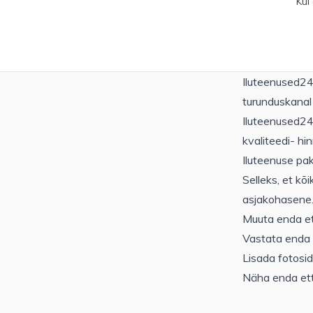
Kui
Iluteenused24
turunduskanal 
Iluteenused24 
kvaliteedi- h
Iluteenuse pa
Selleks, et kõ
asjakohasene.
Muuta enda et
Vastata enda 
Lisada fotosid,
Näha enda ettv