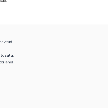
atud.
soovitud
s
tasuta
.
da lehel