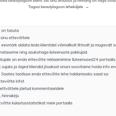
 oled beautylagoon klient, siis sinu arvustus ja hinnang on väga ood
Tagasi beautylagoon leheküljele
→
 on tasuta
sinu ettevõttele
eesmärk aidata leida klientidel võimalikult lihtsalt ja mugavalt 
innataseme ning asukohaga iluteenuste pakkujad.
kkujale on enda ettevõtte reklaamimine Iluteenused24 portaali
ik sujuks ja õiged kliendid jõuaksid sinuni soovitame hoida info en
 Saates taotluse enda ettevõtte lehe haldamiseks saad sa:
tevõtte infot
ettvõttele jäetud kommentaaridele
 hinnakirju
õtte külastusstatistikat meie portaalis