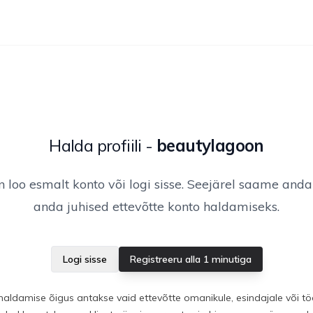
Halda profiili
-
beautylagoon
 loo esmalt konto või logi sisse. Seejärel saame anda
anda juhised ettevõtte konto haldamiseks.
Logi sisse
Registreeru alla 1 minutiga
haldamise õigus antakse vaid ettevõtte omanikule, esindajale või töö