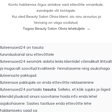
Konto haldamise õigus antakse vaid ettevõtte omanikule,
esindajale või töötajale.
Kui oled Beauty Salon Olivia klient, siis sinu arvustus ja
hinnang on väga oodatud.
Tagasi Beauty Salon Olivia leheküljele
→
Iluteenused24 on tasuta
turunduskanal sinu ettevõttele
Iluteenused24 eesmärk aidata leida klientidel võimalikult lihtsalt
ja mugavalt soovitud kvaliteedi- hinnataseme ning asukohaga
iluteenuste pakkujad.
Iluteenuse pakkujale on enda ettevõtte reklaamimine
Iluteenused24 portaalis
tasuta
. Selleks, et kõik sujuks ja õiged
kliendid jõuaksid sinuni soovitame hoida info enda lehel
asjakohasene. Saates taotluse enda ettevõtte lehe
haldamiseks saad sa: