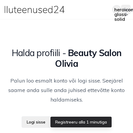
heroico
hero
Op
glass-
3
solid
Halda profiili
-
Beauty Salon
Olivia
Palun loo esmalt konto või logi sisse. Seejärel
saame anda sulle anda juhised ettevõtte konto
haldamiseks.
Logi sisse
Registreeru alla 1 minutiga