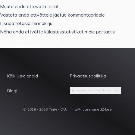
Muuta enda ettevõtte infot
Vastata enda ettvõttele jäetud kommentaaridele
Lisada fotosid, hinnakirju
Näha enda ettvõtte külastusstatistikat meie portaalis
Kõik ilusalongid
Privaatsuspoliitika
Blogi
Halda küpsise nõusolekut
© 2018 - 2026 Pintek OÜ.
info@iluteenused24.ee