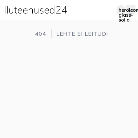
heroico
hero
Op
glass-
3
solid
404
LEHTE EI LEITUD!