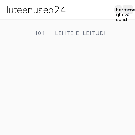
heroico
hero
Op
glass-
3
solid
404
LEHTE EI LEITUD!