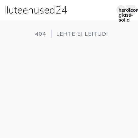
heroico
hero
Op
glass-
3
solid
404
LEHTE EI LEITUD!