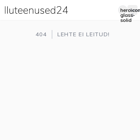
heroico
hero
Op
glass-
3
solid
404
LEHTE EI LEITUD!