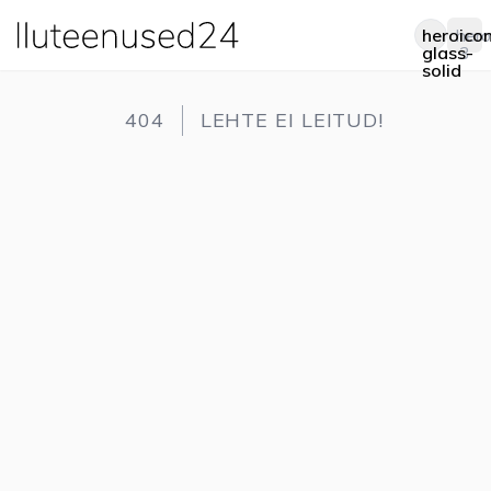
heroico
hero
Op
glass-
3
solid
404
LEHTE EI LEITUD!