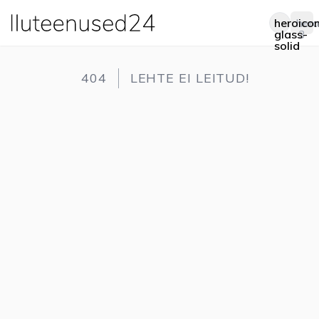
heroico
hero
Op
glass-
3
solid
404
LEHTE EI LEITUD!