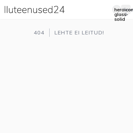
heroico
hero
Op
glass-
3
solid
404
LEHTE EI LEITUD!