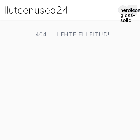
heroico
hero
Op
glass-
3
solid
404
LEHTE EI LEITUD!