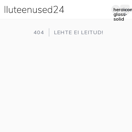
heroico
hero
Op
glass-
3
solid
404
LEHTE EI LEITUD!