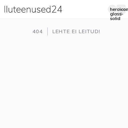
heroico
hero
Op
glass-
3
solid
404
LEHTE EI LEITUD!