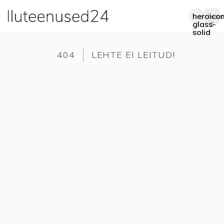
heroico
hero
Op
glass-
3
solid
404
LEHTE EI LEITUD!