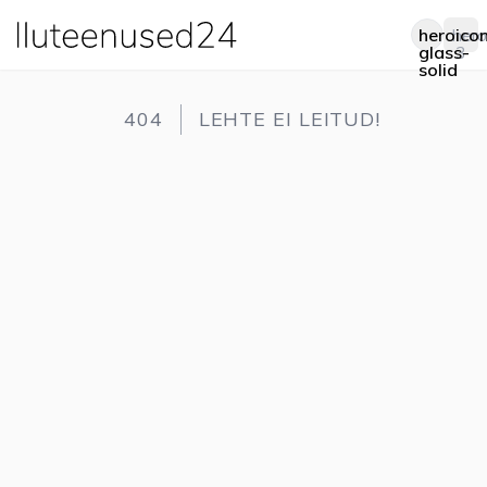
heroico
hero
Op
glass-
3
solid
404
LEHTE EI LEITUD!