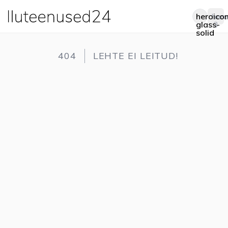
heroico
hero
Op
glass-
3
solid
404
LEHTE EI LEITUD!