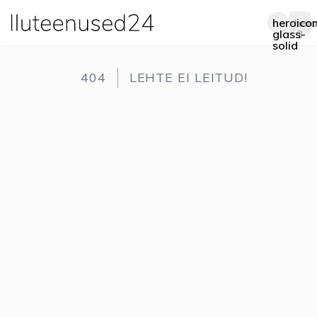
heroico
hero
Op
glass-
3
solid
404
LEHTE EI LEITUD!